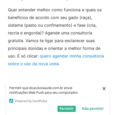
Quer entender melhor como funciona e quais os
benefícios de acordo com seu gado (raça),
sistema (pasto ou confinamento) e fase (cria,
recria e engorda)? Agende uma consultoria
gratuita. Vamos te ligar para esclarecer suas
principais dúvidas e orientar a melhor forma de
uso. É só clicar:
quero agendar minha consultoria
sobre o uso da nova ureia
.
Ureia pecuária comum
×
Permitir que dicas.boisaude.com.br envie
notificações Web Push para seu computador.
Mas se você preferir continuar com a ureia
Powered by SendPulse
pecuária comum, foque nos cuidados. Em primeiro
Permitir
Não permitir
lugar, tenha cobertura no cocho e proteção nas