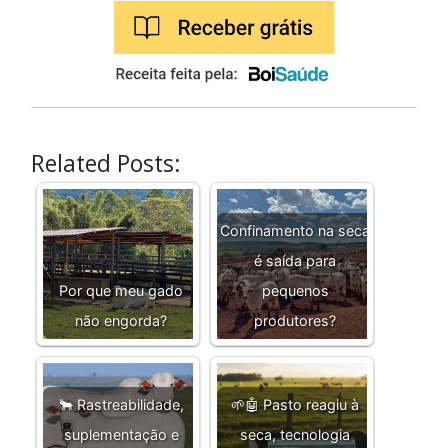
Related Posts:
Confinamento na seca
é saída para
Por que meu gado
pequenos
não engorda?
produtores?
🐂 Rastreabilidade,
🌱🤖 Pasto reagiu à
suplementação e
seca, tecnologia