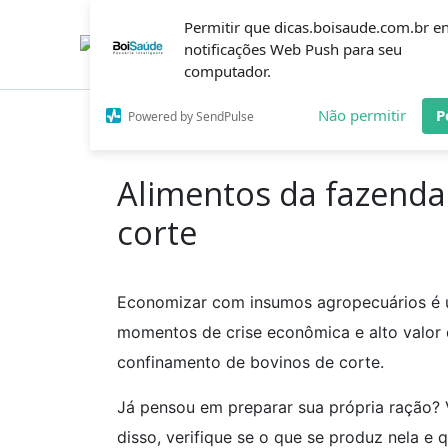
Ir
Permitir que dicas.boisaude.com.br e
para
o
notificações Web Push para seu
conteúdo
computador.
Não permitir
P
Powered by SendPulse
Inicío
Dicas
Alimentos da fazenda no confina
Alimentos da fazenda
corte
Economizar com insumos agropecuários é u
momentos de crise econômica e alto valor 
confinamento de bovinos de corte.
Já pensou em preparar sua própria ração? 
disso, verifique se o que se produz nela e 