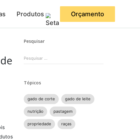
as
Produtos
Orçamento
Pesquisar
Pesquisar
 de
por:
Tópicos
gado de corte
gado de leite
nutrição
pastagem
propriedade
raças
is
odutos