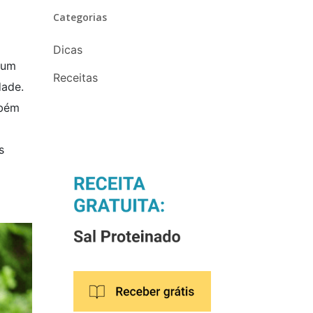
Categorias
Dicas
 um
Receitas
dade.
mbém
s