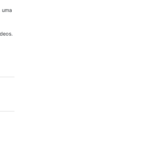
, uma
ídeos.