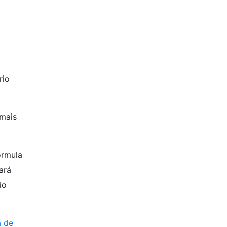
rio
 mais
órmula
ará
io
a de