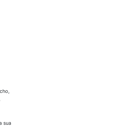
cho,
e
a sua