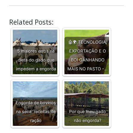
Related Posts:
🤖🌍 TECNOLOGIA,
5 maiores erros na
EXPORTAÇÃO E O
dieta do gado que
BOI GANHANDO
impedem a engorda
MAIS NO PASTO -…
Engorda de bovinos
na seca: receitas de
Por que meu gado
ração
não engorda?