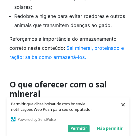
solares;
Redobre a higiene para evitar roedores e outros
animais que transmitem doenças ao gado.
Reforçamos a importância do armazenamento
correto neste conteúdo:
Sal mineral, proteinado e
ração: saiba como armazená-los.
O que oferecer com o sal
mineral
×
Permitir que dicas.boisaude.com.br envie
notificações Web Push para seu computador.
Sal mineral e ureia
Powered by SendPulse
Permitir
Não permitir
Na seca, a
ureia junto ao sal mineral
faz um ótimo