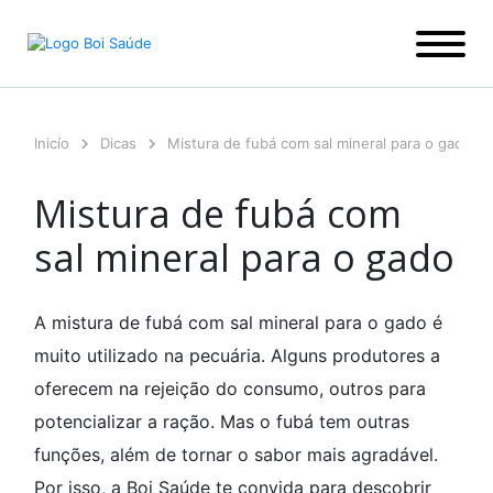
Ir
para
o
conteúdo
Inicío
Dicas
Mistura de fubá com sal mineral para o gado
Mistura de fubá com
sal mineral para o gado
A mistura de fubá com sal mineral para o gado é
muito utilizado na pecuária. Alguns produtores a
oferecem na rejeição do consumo, outros para
potencializar a ração. Mas o fubá tem outras
funções, além de tornar o sabor mais agradável.
Por isso, a Boi Saúde te convida para descobrir