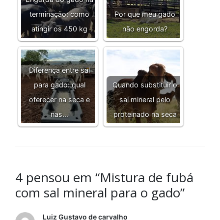
terminação: como
Por que meu gado
atingir os 450 kg
não engorda?
Diferença entre sal
para gado: qual
Quando substituir o
oferecer na seca e
sal mineral pelo
nas…
proteinado na seca
4 pensou em “Mistura de fubá
com sal mineral para o gado”
Luiz Gustavo de carvalho