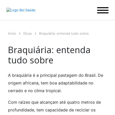
Ir
para
o
conteúdo
Inicío
Dicas
Braquiária: entenda tudo sobre
Braquiária: entenda
tudo sobre
A braquiária é a principal pastagem do Brasil. De
origem africana, tem boa adaptabilidade no
cerrado e no clima tropical.
Com raízes que alcançam até quatro metros de
profundidade, tem capacidade de reciclar os