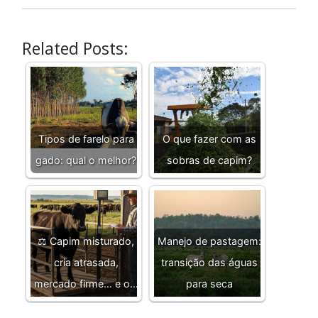
Related Posts:
Tipos de farelo para
O que fazer com as
gado: qual o melhor?
sobras de capim?
⚖️ Capim misturado,
Manejo de pastagem:
cria atrasada,
transição das águas
mercado firme… e o…
para seca