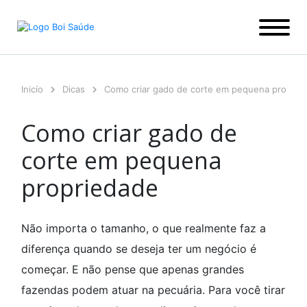
Ir
para
o
conteúdo
Inicío
Dicas
Como criar gado de corte em pequena proprie
Como criar gado de
corte em pequena
propriedade
Não importa o tamanho, o que realmente faz a
diferença quando se deseja ter um negócio é
começar. E não pense que apenas grandes
fazendas podem atuar na pecuária. Para você tirar