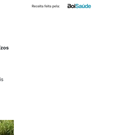
ízos
is