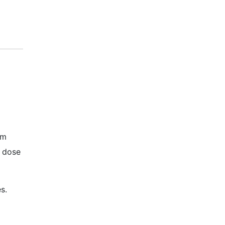
em
 dose
s.