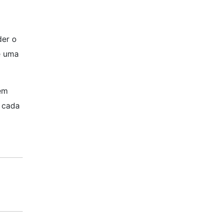
der o
é uma
em
e cada