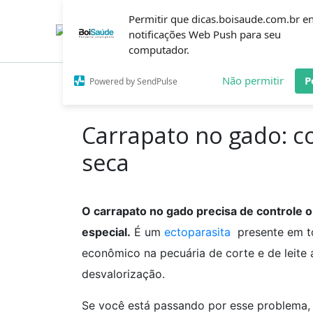
Ir
Permitir que dicas.boisaude.com.br e
para
o
notificações Web Push para seu
conteúdo
computador.
Não permitir
P
Powered by SendPulse
Inicío
Dicas
Carrapato no gado: como combate
Carrapato no gado: c
seca
O carrapato no gado precisa de controle 
especial.
É um
ectoparasita
presente em t
econômico na pecuária de corte e de leite
desvalorização.
Se você está passando por esse problema, 