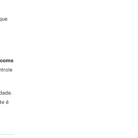
que
 como
ntrole
idade.
te é