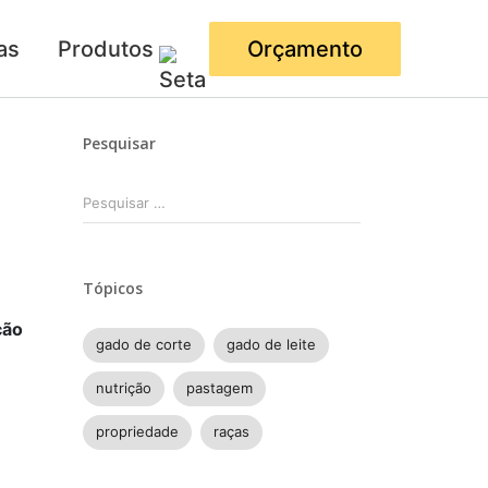
as
Produtos
Orçamento
Pesquisar
Pesquisar
por:
Tópicos
ção
gado de corte
gado de leite
nutrição
pastagem
propriedade
raças