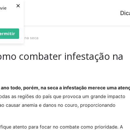
×
nvie
Dic
ermitir
r infestação na seca
omo combater infestação na
o ano todo, porém, na seca a infestação merece uma aten
odas as regiões do país que provoca um grande impacto
 ao causar anemia e danos no couro, proporcionando
fique atento para focar no combate como prioridade. A