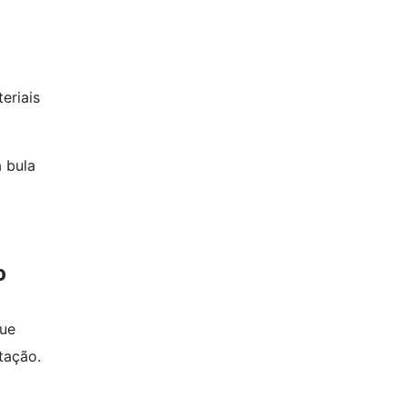
eriais
 bula
o
que
tação.