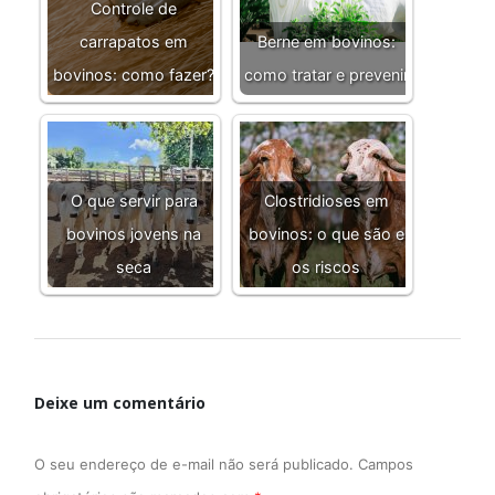
Controle de
carrapatos em
Berne em bovinos:
bovinos: como fazer?
como tratar e prevenir
O que servir para
Clostridioses em
bovinos jovens na
bovinos: o que são e
seca
os riscos
Deixe um comentário
O seu endereço de e-mail não será publicado.
Campos