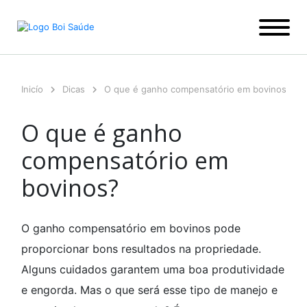
Ir
para
o
conteúdo
Inicío
Dicas
O que é ganho compensatório em bovinos?
O que é ganho
compensatório em
bovinos?
O ganho compensatório em bovinos pode
proporcionar bons resultados na propriedade.
Alguns cuidados garantem uma boa produtividade
e engorda. Mas o que será esse tipo de manejo e