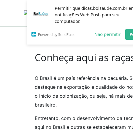
Ir
Permitir que dicas.boisaude.com.br e
para
o
notificações Web Push para seu
conteúdo
computador.
Não permitir
P
Powered by SendPulse
Inicío
Dicas
Conheça aqui as raças de gado br
Conheça aqui as raças
O Brasil é um país referência na pecuária
destaque na exportação e qualidade do no
o início da colonização, ou seja, há mais 
brasileiro.
Entretanto, com o desenvolvimento da tecn
aqui no Brasil e outras se estabeleceram m