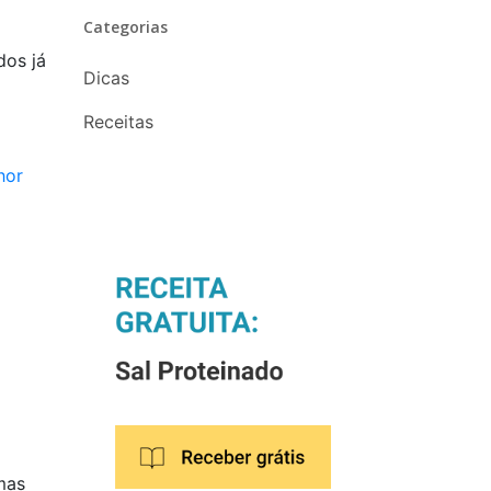
Categorias
dos já
Dicas
Receitas
hor
mas