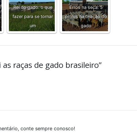
a
Rei do gado: o que
Erros na seca: 5
fazer para se tornar
piores na criação do
um
gado
as raças de gado brasileiro”
mentário, conte sempre conosco!