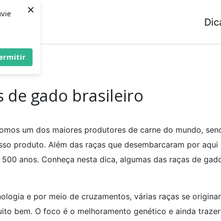
×
nvie
Dic
ermitir
asileiro
 de gado brasileiro
. Somos um dos maiores produtores de carne do mundo, sen
sso produto. Além das raças que desembarcaram por aqui
de 500 anos. Conheça nesta dica, algumas das raças de gad
ologia e por meio de cruzamentos, várias raças se origina
uito bem. O foco é o melhoramento genético e ainda trazer