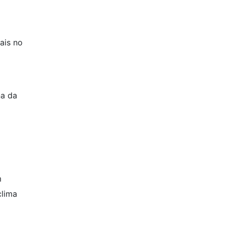
ais no
na da
m
clima