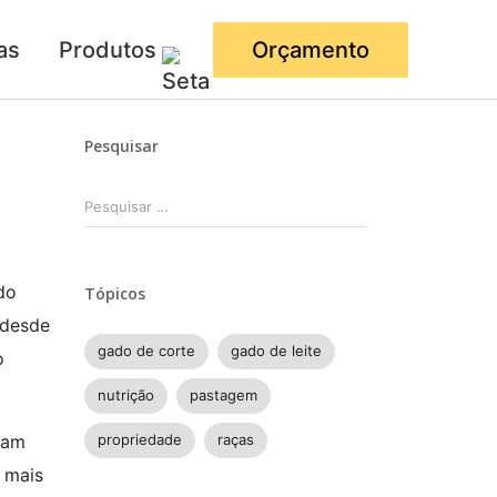
as
Produtos
Orçamento
Pesquisar
Pesquisar
por:
do
Tópicos
 desde
gado de corte
gado de leite
o
nutrição
pastagem
propriedade
raças
ram
 mais