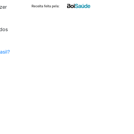
zer
ados
asil?