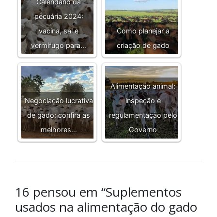
Calendário da
pecuária 2024:
vacina, sal e
Como planejar a
vermífugo para…
criação de gado
Alimentação animal:
Negociação lucrativa
inspeção e
de gado: confira as
regulamentação pelo
melhores…
Governo
16 pensou em “Suplementos
usados na alimentação do gado