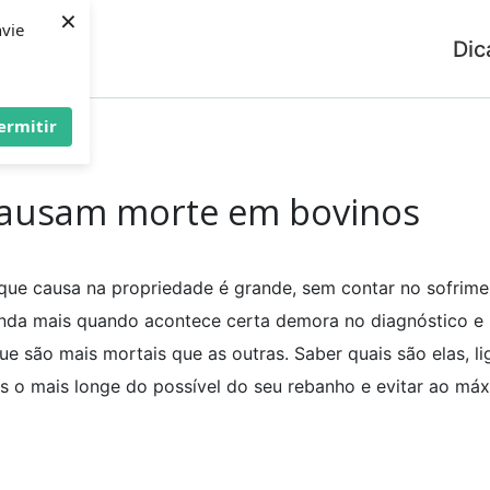
×
nvie
Dic
ermitir
e em bovinos
causam morte em bovinos
 que causa na propriedade é grande, sem contar no sofrim
nda mais quando acontece certa demora no diagnóstico e i
e são mais mortais que as outras. Saber quais são elas, l
as o mais longe do possível do seu rebanho e evitar ao máx