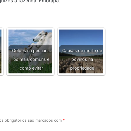
ejuízos à fazenda. Embrapa.
Golpes na pecuária:
Causas de morte de
os mais comuns e
bovinos na
como evitar
propriedade
s obrigatórios são marcados com
*