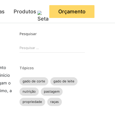
as
Produtos
Orçamento
Pesquisar
Pesquisar
por:
ento
Tópicos
nício
gado de corte
gado de leite
igam o
imo, a
nutrição
pastagem
propriedade
raças