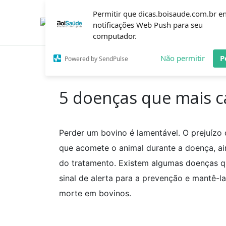
Ir
Permitir que dicas.boisaude.com.br e
para
o
notificações Web Push para seu
conteúdo
computador.
Não permitir
P
Powered by SendPulse
Inicío
Dicas
5 doenças que mais causam mort
5 doenças que mais 
Perder um bovino é lamentável. O prejuízo
que acomete o animal durante a doença, ai
do tratamento. Existem algumas doenças qu
sinal de alerta para a prevenção e mantê-l
morte em bovinos.