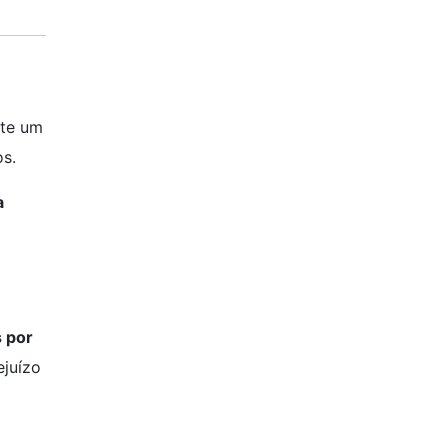
te um
s.
a
s por
ejuízo