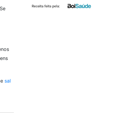
 Se
enos
gens
 e
sal