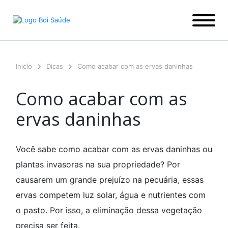
Ir
para
o
conteúdo
Inicío
Dicas
Como acabar com as ervas daninhas
Como acabar com as
ervas daninhas
Você sabe como acabar com as ervas daninhas ou
plantas invasoras na sua propriedade? Por
causarem um grande prejuízo na pecuária, essas
ervas competem luz solar, água e nutrientes com
o pasto. Por isso, a eliminação dessa vegetação
precisa ser feita.