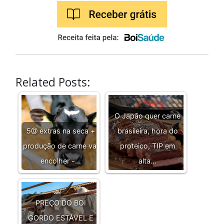
Related Posts:
O Japão quer carne
5@ extras na seca +
brasileira, hora do
produção de carne vai
proteico, TIP em
encolher -…
alta…
PREÇO DO BOI
GORDO ESTÁVEL E