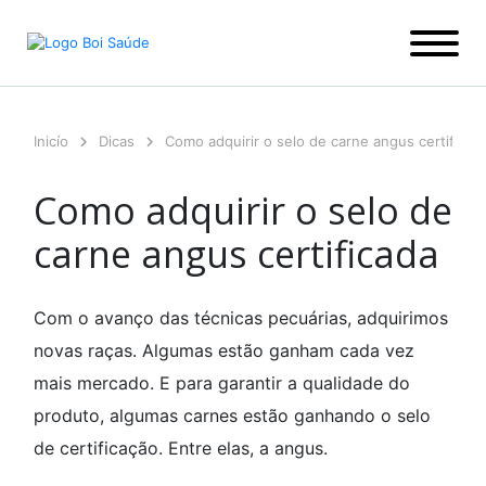
Ir
para
o
conteúdo
Inicío
Dicas
Como adquirir o selo de carne angus certificad
Como adquirir o selo de
carne angus certificada
Com o avanço das técnicas pecuárias, adquirimos
novas raças. Algumas estão ganham cada vez
mais mercado. E para garantir a qualidade do
produto, algumas carnes estão ganhando o selo
de certificação. Entre elas, a angus.