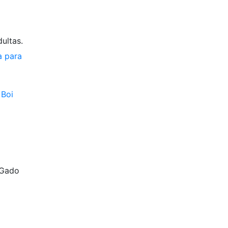
ultas.
a para
:
Boi
 Gado