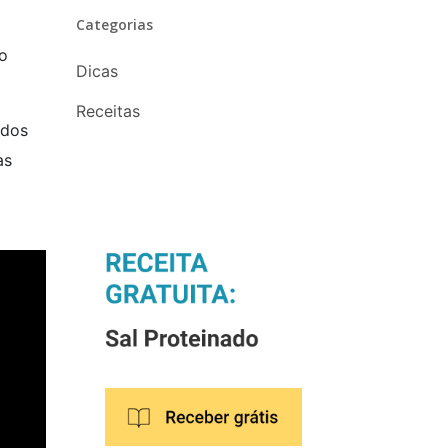
Categorias
do
Dicas
Receitas
idos
as