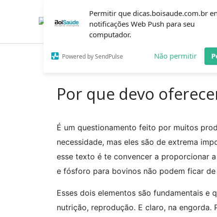
Ir
Permitir que dicas.boisaude.com.br e
para
o
notificações Web Push para seu
conteúdo
computador.
Não permitir
P
Powered by SendPulse
Inicío
Dicas
Por que devo oferecer cálcio e f
Por que devo oferecer
É um questionamento feito por muitos pro
necessidade, mas eles são de extrema impo
esse texto é te convencer a proporcionar a
e fósforo para bovinos não podem ficar de 
Esses dois elementos são fundamentais e 
nutrição, reprodução. E claro, na engorda. 