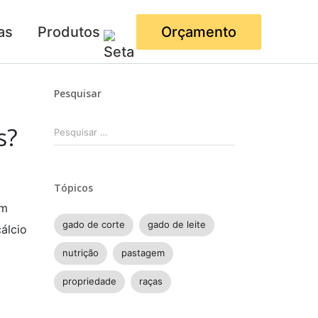
as
Produtos
Orçamento
Pesquisar
Pesquisar
s?
por:
Tópicos
om
gado de corte
gado de leite
álcio
nutrição
pastagem
propriedade
raças