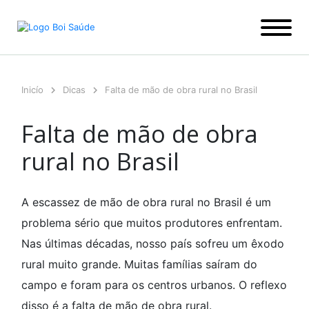
Ir
para
o
conteúdo
Inicío
Dicas
Falta de mão de obra rural no Brasil
Falta de mão de obra
rural no Brasil
A escassez de mão de obra rural no Brasil é um
problema sério que muitos produtores enfrentam.
Nas últimas décadas, nosso país sofreu um êxodo
rural muito grande. Muitas famílias saíram do
campo e foram para os centros urbanos. O reflexo
disso é a falta de mão de obra rural.