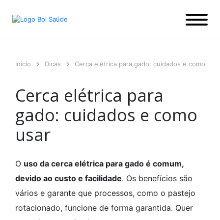
Ir
para
o
conteúdo
Inicío
Dicas
Cerca elétrica para gado: cuidados e como usa
Cerca elétrica para
gado: cuidados e como
usar
O
uso da cerca elétrica para gado é comum,
devido ao custo e facilidade
. Os benefícios são
vários e garante que processos, como o pastejo
rotacionado, funcione de forma garantida. Quer