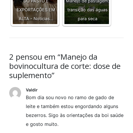
DO PASTO E
Manejo de pastagem:
EXPORTAÇÕES EM
transição das águas
ALTA - Notícias…
para seca
2 pensou em “Manejo da
bovinocultura de corte: dose de
suplemento”
Valdir
Bom dia sou novo no ramo de gado de
leite e também estou engordando alguns
bezerros. Sigo às orientações da boi saúde
e gosto muito.