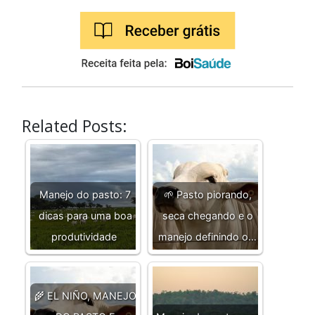
Related Posts:
Manejo do pasto: 7
🌱 Pasto piorando,
dicas para uma boa
seca chegando e o
produtividade
manejo definindo o…
🌾 EL NIÑO, MANEJO