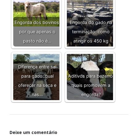
Engorda dos bovinos:
Engorda do gado na
por que apenas o
terminação: como
pasto não é…
atingir os 450 kg
Diferença entre sal
para gado: qual
Aditivos para bezerro:
oferecer na seca e
quais promovem a
nas…
engorda?
Deixe um comentário