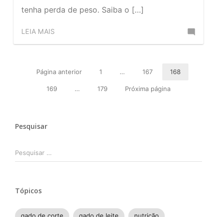
tenha perda de peso. Saiba o […]
Comente
LEIA MAIS
no
Saiba
Navegação
o
Página anterior
1
…
167
168
Página
Página
Página
por
que
169
…
179
Próxima página
Página
Página
posts
dar
para
Pesquisar
o
gado
Pesquisar
na
por:
seca
Tópicos
gado de corte
gado de leite
nutrição