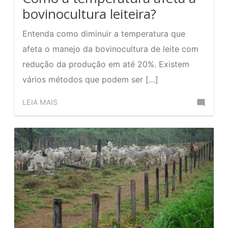
bovinocultura leiteira?
Entenda como diminuir a temperatura que
afeta o manejo da bovinocultura de leite com
redução da produção em até 20%. Existem
vários métodos que podem ser […]
Comente
LEIA MAIS
no
Como
a
temperatu
afeta
a
bovinocul
leiteira?