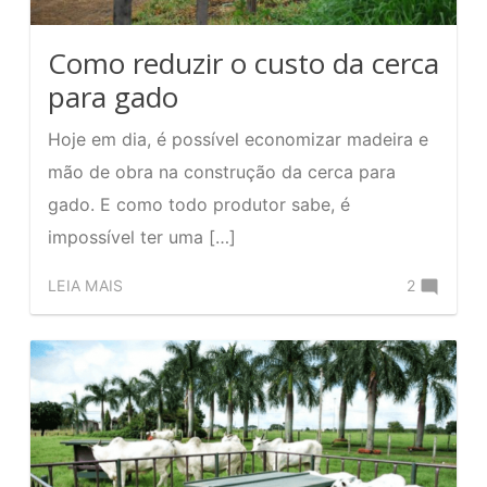
Como reduzir o custo da cerca
para gado
Hoje em dia, é possível economizar madeira e
mão de obra na construção da cerca para
gado. E como todo produtor sabe, é
impossível ter uma […]
Comente
LEIA MAIS
2
no
Como
reduzir
o
custo
da