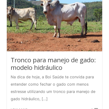
de
plástico
é
prático
e
tem
alta
durabilidade
Tronco para manejo de gado:
modelo hidráulico
Na dica de hoje, a Boi Saúde te convida para
entender como fechar o gado com menos
estresse utilizando um tronco para manejo de
gado hidráulico, […]
Comente