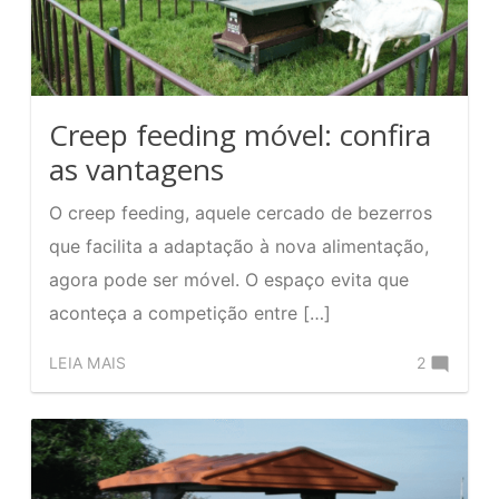
cerca
para
gado
Creep feeding móvel: confira
as vantagens
O creep feeding, aquele cercado de bezerros
que facilita a adaptação à nova alimentação,
agora pode ser móvel. O espaço evita que
aconteça a competição entre […]
Comente
LEIA MAIS
2
no
Creep
feeding
móvel: