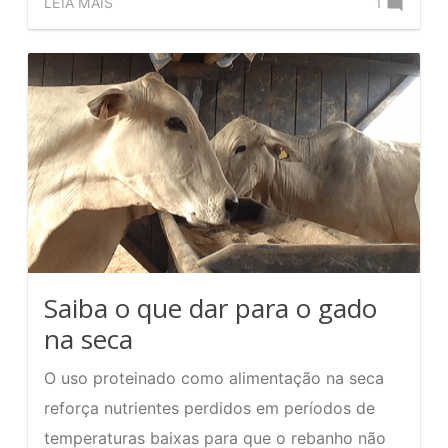
LEIA MAIS
1
no
Tronco
para
manejo
de
gado:
modelo
hidráulico
Saiba o que dar para o gado
na seca
O uso proteinado como alimentação na seca
reforça nutrientes perdidos em períodos de
temperaturas baixas para que o rebanho não