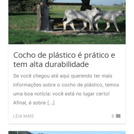
confira
as
vantagens
Cocho de plástico é prático e
tem alta durabilidade
Se você chegou até aqui querendo ter mais
informações sobre o cocho de plástico, temos
uma boa notícia: você está no lugar certo!
Afinal, é sobre […]
Comente
LEIA MAIS
8
no
Cocho