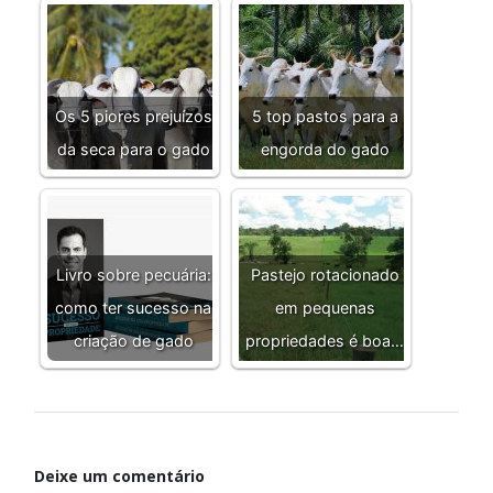
Os 5 piores prejuízos
5 top pastos para a
da seca para o gado
engorda do gado
Livro sobre pecuária:
Pastejo rotacionado
como ter sucesso na
em pequenas
criação de gado
propriedades é boa…
Deixe um comentário