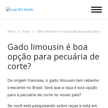
Ir
para
o
conteúdo
Inicío
Dicas
Gado limousin é boa opção para pecuária de co
Gado limousin é boa
opção para pecuária de
corte?
De origem francesa, o gado limousin tem rebanho
crescente no Brasil. Será que a raça é boa opção
para a pecuária de corte no nosso país?
Se você está pesquisando sobre raças e está em