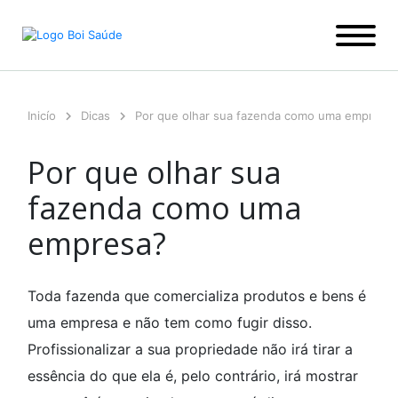
Ir
para
o
conteúdo
Inicío
Dicas
Por que olhar sua fazenda como uma empresa
Por que olhar sua
fazenda como uma
empresa?
Toda fazenda que comercializa produtos e bens é
uma empresa e não tem como fugir disso.
Profissionalizar a sua propriedade não irá tirar a
essência do que ela é, pelo contrário, irá mostrar