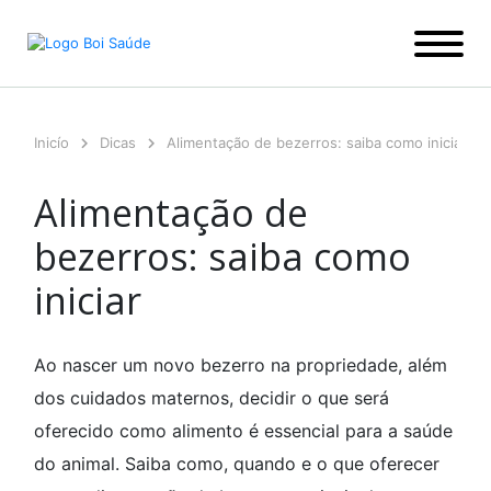
Ir
para
o
conteúdo
Inicío
Dicas
Alimentação de bezerros: saiba como iniciar
Alimentação de
bezerros: saiba como
iniciar
Ao nascer um novo bezerro na propriedade, além
dos cuidados maternos, decidir o que será
oferecido como alimento é essencial para a saúde
do animal. Saiba como, quando e o que oferecer