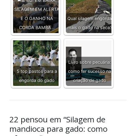
🐂📊 BOI EM BAIXA,
SILAGEM EM ALERTA
E O GANHO NA
Qual silagem engorda
CORDA BAMBA…
mais o gado na seca?
Livro sobre pecuária:
5 top pastos para a
como ter sucesso na
engorda do gado
criação de gado
22 pensou em “Silagem de
mandioca para gado: como