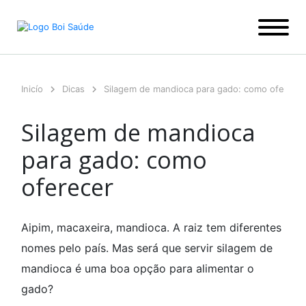
Ir
para
o
conteúdo
Inicío
Dicas
Silagem de mandioca para gado: como oferece
Silagem de mandioca
para gado: como
oferecer
Aipim, macaxeira, mandioca. A raiz tem diferentes
nomes pelo país. Mas será que servir silagem de
mandioca é uma boa opção para alimentar o
gado?