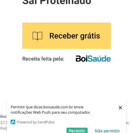
×
Permitir que dicas.boisaude.com.br envie
notificações Web Push para seu computador.
Boi Saúde 2021
. Todos os direitos reservados.
CNPJ:
Powered by SendPulse
27.369.466/0001-15
Telefone:
(17) 4141-3292 - Conheça nossas:
Políticas e privacidade e Termos de uso.
Permitir
Não permitir