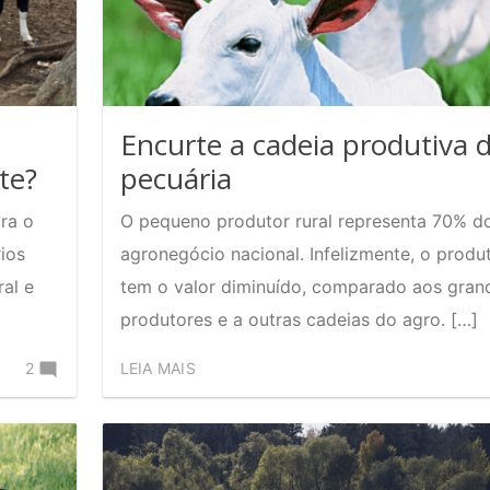
Encurte a cadeia produtiva 
te?
pecuária
ra o
O pequeno produtor rural representa 70% d
ios
agronegócio nacional. Infelizmente, o produ
al e
tem o valor diminuído, comparado aos gran
produtores e a outras cadeias do agro. […]
Comente
2
LEIA MAIS
no
Devo
usar
suplemento