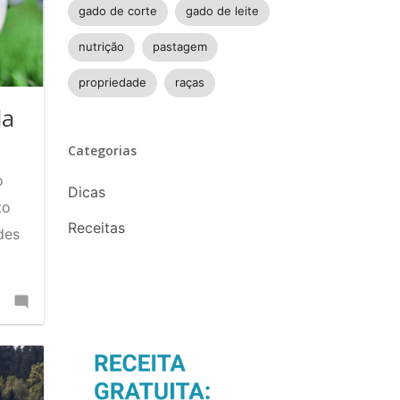
gado de corte
gado de leite
nutrição
pastagem
propriedade
raças
da
Categorias
o
Dicas
to
Receitas
des
Comente
no
Encurte
a
cadeia