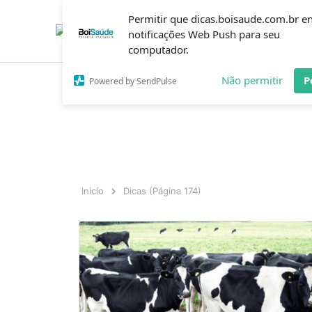
Ir
Permitir que dicas.boisaude.com.br e
para
o
notificações Web Push para seu
Dicas
conteúdo
computador.
Não permitir
P
Powered by SendPulse
Inicío
Dicas
(Página 174)