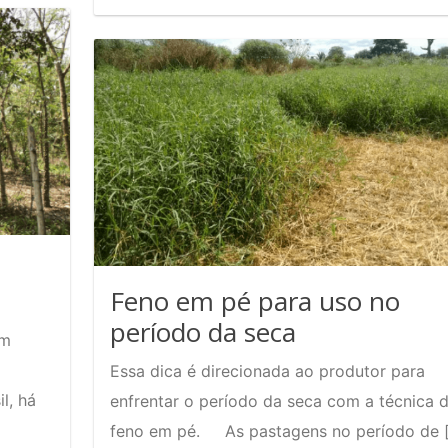
Ração
no
bovinos
Ir
leite:
de
o
pa
que
é
oferecer
m
na
si
seca?
pa
o
pa
Feno em pé para uso no
se
período da seca
am
m
Essa dica é direcionada ao produtor para
l, há
enfrentar o período da seca com a técnica 
feno em pé. As pastagens no período de 