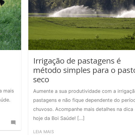
no
sistema
de
produção
de
leite?
Irrigação de pastagens é
método simples para o past
seco
a mais
Aumente a sua produtividade com a irrigaç
aúde.
pastagens e não fique dependente do perío
chuvoso. Acompanhe mais detalhes na dica
hoje da Boi Saúde! […]
Comente
no
C
LEIA MAIS