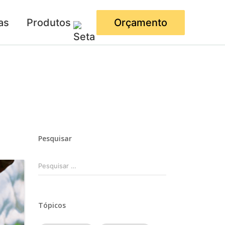
as
Produtos
Orçamento
Pesquisar
Pesquisar
por:
Tópicos