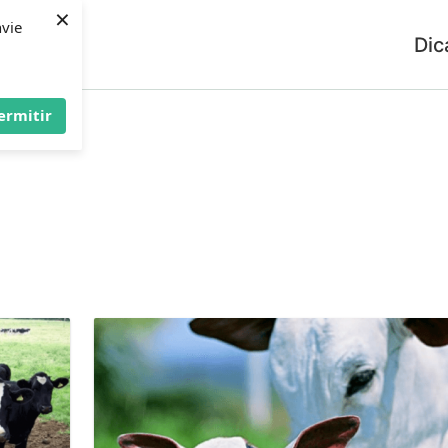
×
nvie
Dic
ermitir