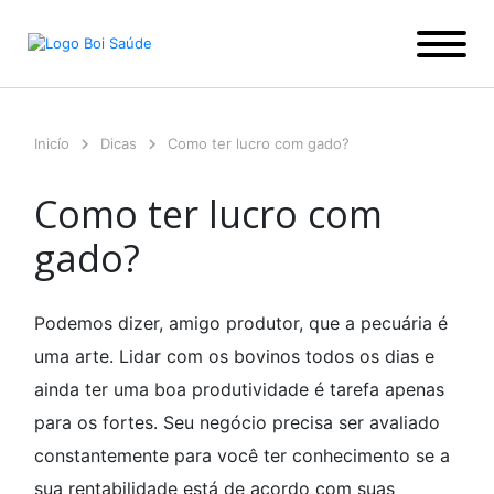
Ir
para
o
conteúdo
Inicío
Dicas
Como ter lucro com gado?
Como ter lucro com
gado?
Podemos dizer, amigo produtor, que a pecuária é
uma arte. Lidar com os bovinos todos os dias e
ainda ter uma boa produtividade é tarefa apenas
para os fortes. Seu negócio precisa ser avaliado
constantemente para você ter conhecimento se a
sua rentabilidade está de acordo com suas