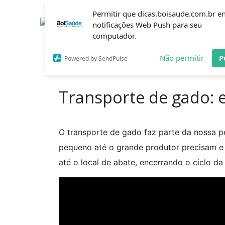
Ir
Permitir que dicas.boisaude.com.br e
para
o
notificações Web Push para seu
conteúdo
computador.
Não permitir
P
Powered by SendPulse
Inicío
Dicas
Transporte de gado: evite erros 
Transporte de gado: e
O transporte de gado faz parte da nossa p
pequeno até o grande produtor precisam 
até o local de abate, encerrando o ciclo d