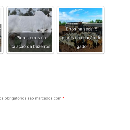
:
Erros na seca: 5
a
Piores erros na
piores na criação do
criação de bezerros
gado
s obrigatórios são marcados com
*