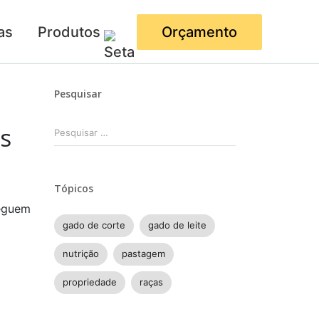
as
Produtos
Orçamento
Pesquisar
Pesquisar
is
por:
Tópicos
heguem
gado de corte
gado de leite
nutrição
pastagem
propriedade
raças