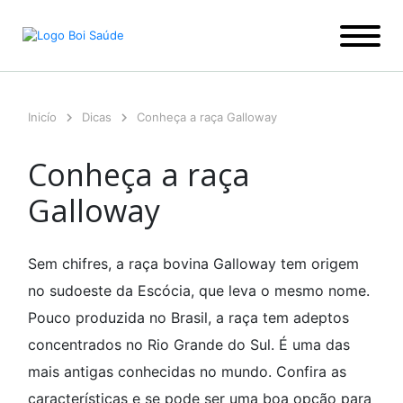
Ir
para
o
conteúdo
Inicío
Dicas
Conheça a raça Galloway
Conheça a raça
Galloway
Sem chifres, a raça bovina Galloway tem origem
no sudoeste da Escócia, que leva o mesmo nome.
Pouco produzida no Brasil, a raça tem adeptos
concentrados no Rio Grande do Sul. É uma das
mais antigas conhecidas no mundo. Confira as
características e se pode ser uma boa opção para