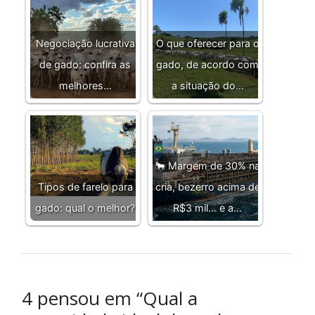
Negociação lucrativa
O que oferecer para o
de gado: confira as
gado, de acordo com
melhores…
a situação do…
🐂 Margem de 30% na
Tipos de farelo para
cria, bezerro acima de
gado: qual o melhor?
R$3 mil… e a…
4 pensou em “Qual a