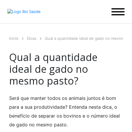
Ir
para
o
conteúdo
Inicío
Dicas
Qual a quantidade ideal de gado no mesmo pas
Qual a quantidade
ideal de gado no
mesmo pasto?
Será que manter todos os animais juntos é bom
para a sua produtividade? Entenda nesta dica, o
benefício de separar os bovinos e o número ideal
de gado no mesmo pasto.