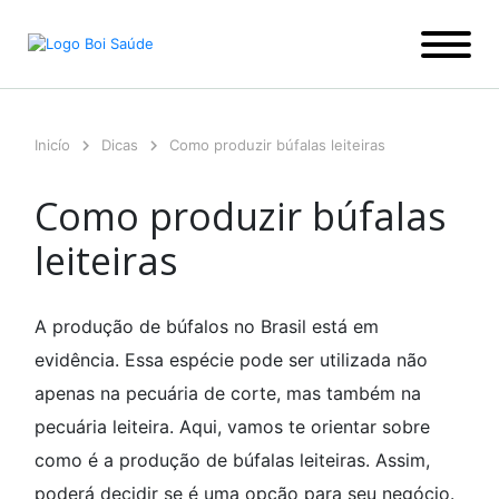
Ir
para
o
conteúdo
Inicío
Dicas
Como produzir búfalas leiteiras
Como produzir búfalas
leiteiras
A produção de búfalos no Brasil está em
evidência. Essa espécie pode ser utilizada não
apenas na pecuária de corte, mas também na
pecuária leiteira. Aqui, vamos te orientar sobre
como é a produção de búfalas leiteiras. Assim,
poderá decidir se é uma opção para seu negócio.