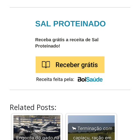
Related Posts:
🐂 Terminação com
Engorda do gado na
capiaçu, ração em