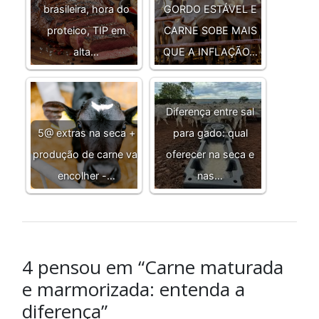
brasileira, hora do
GORDO ESTÁVEL E
proteico, TIP em
CARNE SOBE MAIS
alta…
QUE A INFLAÇÃO…
Diferença entre sal
5@ extras na seca +
para gado: qual
produção de carne vai
oferecer na seca e
encolher -…
nas…
4 pensou em “Carne maturada
e marmorizada: entenda a
diferença”