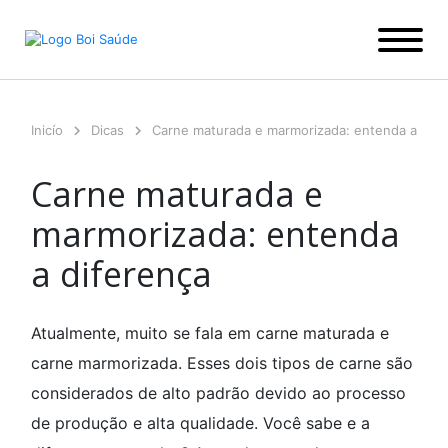
Ir
para
o
conteúdo
Inicío
Dicas
Carne maturada e marmorizada: entenda a dife
Carne maturada e
marmorizada: entenda
a diferença
Atualmente, muito se fala em carne maturada e
carne marmorizada. Esses dois tipos de carne são
considerados de alto padrão devido ao processo
de produção e alta qualidade. Você sabe e a