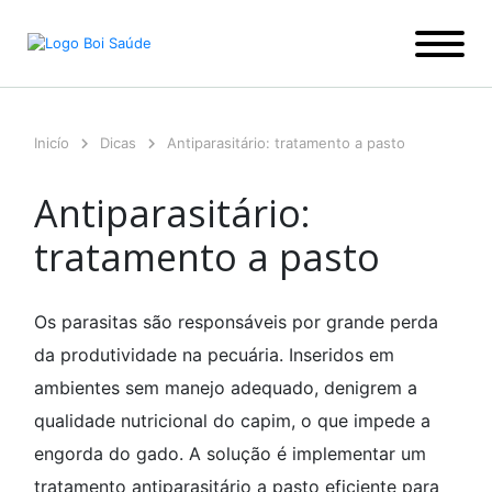
Ir
para
o
conteúdo
Inicío
Dicas
Antiparasitário: tratamento a pasto
Antiparasitário:
tratamento a pasto
Os parasitas são responsáveis por grande perda
da produtividade na pecuária. Inseridos em
ambientes sem manejo adequado, denigrem a
qualidade nutricional do capim, o que impede a
engorda do gado. A solução é implementar um
tratamento antiparasitário a pasto eficiente para