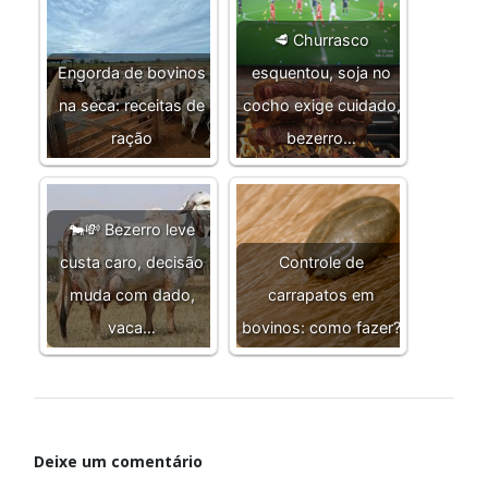
🥩 Churrasco
Engorda de bovinos
esquentou, soja no
na seca: receitas de
cocho exige cuidado,
ração
bezerro…
🐄💸 Bezerro leve
custa caro, decisão
Controle de
muda com dado,
carrapatos em
vaca…
bovinos: como fazer?
Deixe um comentário