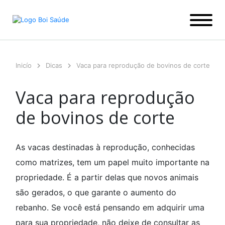
Ir
para
o
conteúdo
Inicío
Dicas
Vaca para reprodução de bovinos de corte
Vaca para reprodução
de bovinos de corte
As vacas destinadas à reprodução, conhecidas
como matrizes, tem um papel muito importante na
propriedade. É a partir delas que novos animais
são gerados, o que garante o aumento do
rebanho. Se você está pensando em adquirir uma
para sua propriedade, não deixe de consultar as