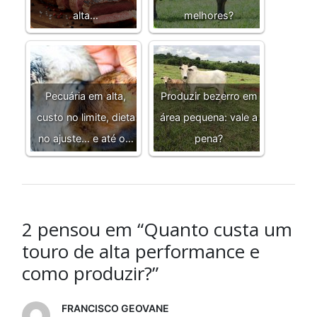
alta…
melhores?
Pecuária em alta,
Produzir bezerro em
custo no limite, dieta
área pequena: vale a
no ajuste… e até o…
pena?
2 pensou em “Quanto custa um
touro de alta performance e
como produzir?”
FRANCISCO GEOVANE