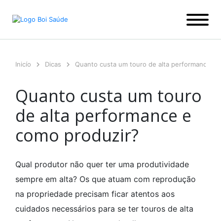
Ir
para
o
conteúdo
Inicío
Dicas
Quanto custa um touro de alta performance e 
Quanto custa um touro
de alta performance e
como produzir?
Qual produtor não quer ter uma produtividade
sempre em alta? Os que atuam com reprodução
na propriedade precisam ficar atentos aos
cuidados necessários para se ter touros de alta