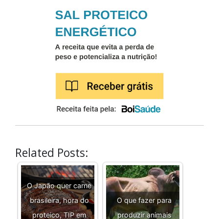
Related Posts:
O Japão quer carne
brasileira, hora do
O que fazer para
proteico, TIP em
produzir animais