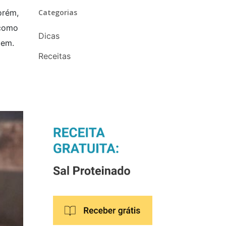
Categorias
orém,
 como
Dicas
gem.
Receitas