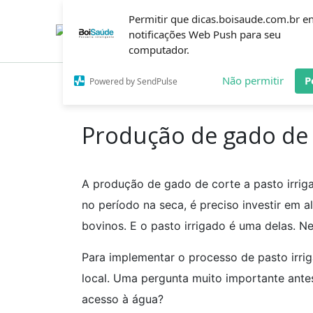
Ir
Permitir que dicas.boisaude.com.br e
para
o
notificações Web Push para seu
conteúdo
computador.
Não permitir
P
Powered by SendPulse
Inicío
Dicas
Produção de gado de corte a past
Produção de gado de c
A produção de gado de corte a pasto irri
no período na seca, é preciso investir em 
bovinos. E o pasto irrigado é uma delas. N
Para implementar o processo de pasto irrig
local. Uma pergunta muito importante ante
acesso à água?