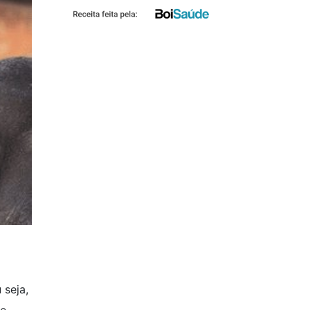
 seja,
 e