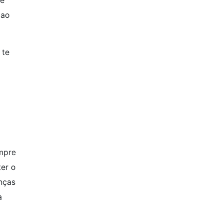
 ao
 te
mpre
ter o
nças
a