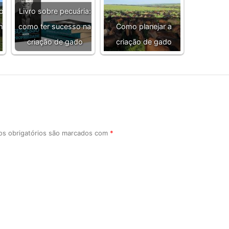
o
Livro sobre pecuária:
m
como ter sucesso na
Como planejar a
criação de gado
criação de gado
s obrigatórios são marcados com
*