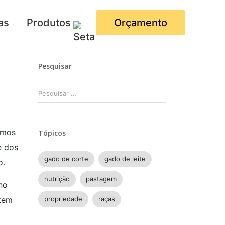
as
Produtos
Orçamento
Pesquisar
Pesquisar
por:
emos
Tópicos
e dos
gado de corte
gado de leite
o.
nutrição
pastagem
no
propriedade
raças
 tem