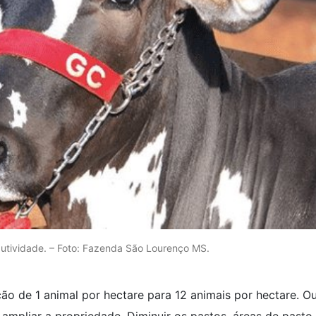
dutividade. – Foto: Fazenda São Lourenço MS.
ção de 1 animal por hectare para 12 animais por hectare. Ou
mpliar a propriedade. Diminuir os pastos, áreas de pasto