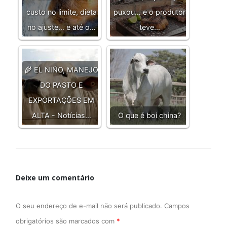
custo no limite, dieta
puxou… e o produtor
no ajuste… e até o…
teve…
🌾 EL NIÑO, MANEJO
DO PASTO E
EXPORTAÇÕES EM
ALTA - Notícias…
O que é boi china?
Deixe um comentário
O seu endereço de e-mail não será publicado.
Campos
obrigatórios são marcados com
*