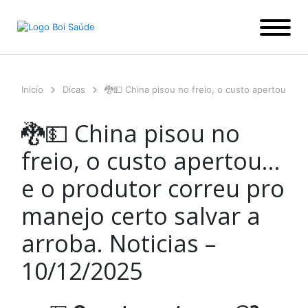
Ir
para
o
conteúdo
Inicío
Dicas
🐉💵 China pisou no freio, o custo apertou… e 
🐉💵 China pisou no
freio, o custo apertou…
e o produtor correu pro
manejo certo salvar a
arroba. Noticias –
10/12/2025