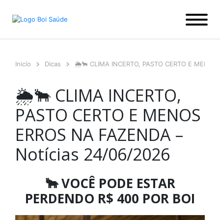
Ir
para
o
conteúdo
Inicío
Dicas
🌦️🐂 CLIMA INCERTO, PASTO CERTO E MENOS 
🌦️🐂 CLIMA INCERTO,
PASTO CERTO E MENOS
ERROS NA FAZENDA –
Notícias 24/06/2026
🐂 VOCÊ PODE ESTAR
PERDENDO R$ 400 POR BOI