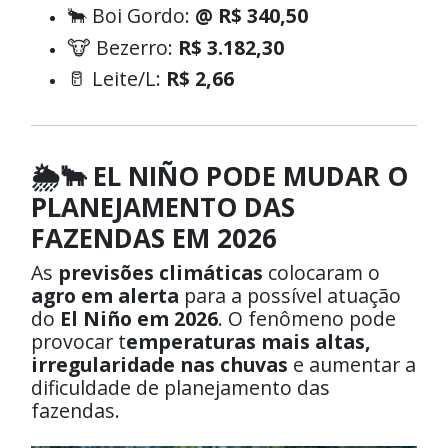
🐂 Boi Gordo:
@ R$ 340,50
🐮 Bezerro:
R$ 3.182,30
🥛 Leite/L:
R$ 2,66
🌦️🐂 EL NIÑO PODE MUDAR O
PLANEJAMENTO DAS
FAZENDAS EM 2026
As
previsões climáticas
colocaram o
agro em alerta
para a possível atuação
do
El Niño em 2026
. O fenômeno pode
provocar t
emperaturas mais altas,
irregularidade nas chuvas
e aumentar a
dificuldade de planejamento das
fazendas.