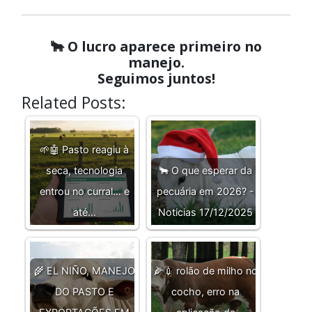
🐂 O lucro aparece primeiro no
manejo.
Seguimos juntos!
Related Posts:
🌱🤖 Pasto reagiu à
seca, tecnologia
🐂 O que esperar da
entrou no curral… e
pecuária em 2026? -
até…
Noticias 17/12/2025
🌾 EL NIÑO, MANEJO
🌽💉 rolão de milho no
DO PASTO E
cocho, erro na