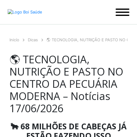
Ir
para
o
conteúdo
Inicío
Dicas
🌎 TECNOLOGIA, NUTRIÇÃO E PASTO NO CENT
🌎 TECNOLOGIA,
NUTRIÇÃO E PASTO NO
CENTRO DA PECUÁRIA
MODERNA – Notícias
17/06/2026
🐂 68 MILHÕES DE CABEÇAS JÁ
ESTÃO FAZENDO ISSO